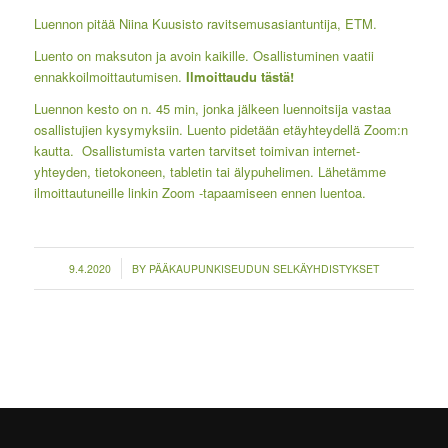
Luennon pitää Niina Kuusisto ravitsemusasiantuntija, ETM.
Luento on maksuton ja avoin kaikille. Osallistuminen vaatii
ennakkoilmoittautumisen.
Ilmoittaudu tästä!
Luennon kesto on n. 45 min, jonka jälkeen luennoitsija vastaa
osallistujien kysymyksiin. Luento pidetään etäyhteydellä Zoom:n
kautta. Osallistumista varten tarvitset toimivan internet-
yhteyden, tietokoneen, tabletin tai älypuhelimen. Lähetämme
ilmoittautuneille linkin Zoom -tapaamiseen ennen luentoa.
/
9.4.2020
BY
PÄÄKAUPUNKISEUDUN SELKÄYHDISTYKSET