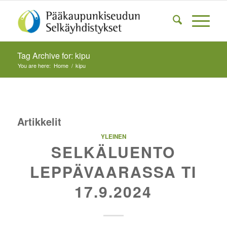
Tag Archive for: kipu
You are here:
Home
/
kipu
Artikkelit
YLEINEN
SELKÄLUENTO
LEPPÄVAARASSA TI
17.9.2024