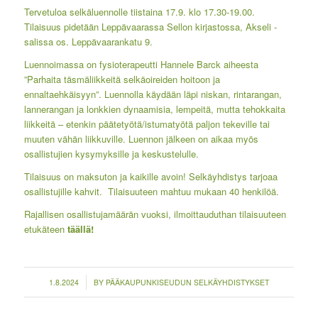
Tervetuloa selkäluennolle tiistaina 17.9. klo 17.30-19.00.
Tilaisuus pidetään Leppävaarassa Sellon kirjastossa, Akseli -
salissa os. Leppävaarankatu 9.
Luennoimassa on fysioterapeutti Hannele Barck aiheesta
”Parhaita täsmäliikkeitä selkäoireiden hoitoon ja
ennaltaehkäisyyn”. Luennolla käydään läpi niskan, rintarangan,
lannerangan ja lonkkien dynaamisia, lempeitä, mutta tehokkaita
liikkeitä – etenkin päätetyötä/istumatyötä paljon tekeville tai
muuten vähän liikkuville. Luennon jälkeen on aikaa myös
osallistujien kysymyksille ja keskustelulle.
Tilaisuus on maksuton ja kaikille avoin! Selkäyhdistys tarjoaa
osallistujille kahvit. Tilaisuuteen mahtuu mukaan 40 henkilöä.
Rajallisen osallistujamäärän vuoksi, ilmoittauduthan tilaisuuteen
etukäteen
täällä!
/
1.8.2024
BY
PÄÄKAUPUNKISEUDUN SELKÄYHDISTYKSET