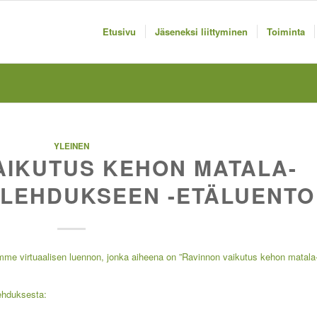
Etusivu
Jäseneksi liittyminen
Toiminta
YLEINEN
AIKUTUS KEHON MATALA-
ULEHDUKSEEN -ETÄLUENTO
ämme virtuaalisen luennon, jonka aiheena on ”Ravinnon vaikutus kehon matala
lehduksesta: