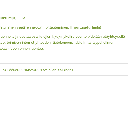
iantuntija, ETM.
listuminen vaatii ennakkoilmoittautumisen.
Ilmoittaudu tästä!
luennoitsija vastaa osallistujien kysymyksiin. Luento pidetään etäyhteydellä
set toimivan internet-yhteyden, tietokoneen, tabletin tai älypuhelimen.
tapaamiseen ennen luentoa.
BY
PÄÄKAUPUNKISEUDUN SELKÄYHDISTYKSET