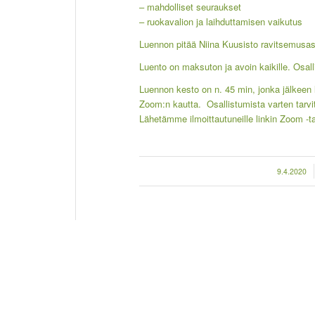
– mahdolliset seuraukset
– ruokavalion ja laihduttamisen vaikutus
Luennon pitää Niina Kuusisto ravitsemusas
Luento on maksuton ja avoin kaikille. Osal
Luennon kesto on n. 45 min, jonka jälkeen 
Zoom:n kautta. Osallistumista varten tarvit
Lähetämme ilmoittautuneille linkin Zoom -
/
9.4.2020