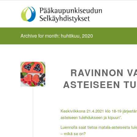
Archive for month: huhtikuu, 2020
RAVINNON V
ASTEISEEN T
Keskiviikkona 21.4.2021 klo 18-19 järjest
asteiseen tulehdukseen ja kipuun”.
Luennolla saat tietoa matala-asteisesta tu
– mikä se on?