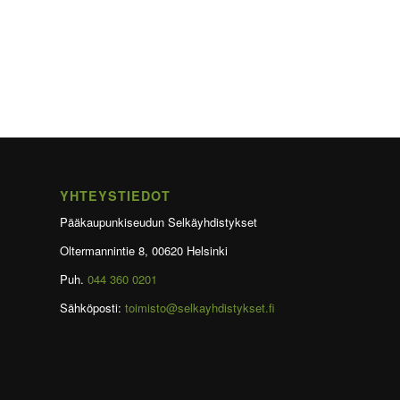
YHTEYSTIEDOT
Pääkaupunkiseudun Selkäyhdistykset
Oltermannintie 8, 00620 Helsinki
Puh.
044 360 0201
Sähköposti:
toimisto@selkayhdistykset.fi