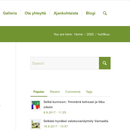
Galleria
Ota yhteyttä
Ajankohtaista
Blogi
You are here:
Home
/
2020
/
huhtikuu
Popular
Recent
Comments
Tags
Selkä kuntoon: Ymmärrä kehoasi ja liiku
-
oikein
8.9.2017 - 11:25
Selkäsi hyväksi valokuvanäyttely Vantaalla
18.9.2017 - 10:57